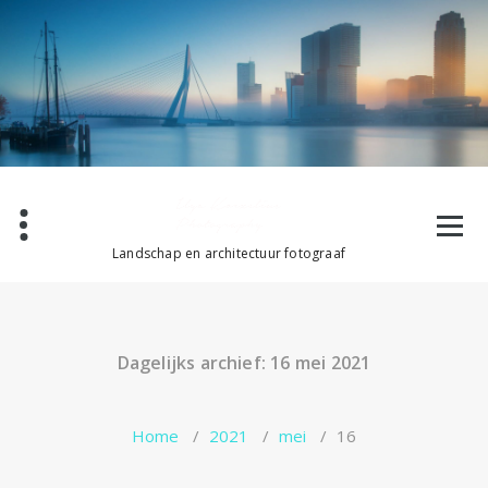
Ga
naar
de
inhoud
Landschap en architectuur fotograaf
Dagelijks archief: 16 mei 2021
Home
/
2021
/
mei
/
16