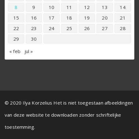
8
9
10
11
12
13
14
15
16
17
18
19
20
21
22
23
24
25
26
27
28
29
30
« feb
jul »
© 2020 Ilya Korzelius Het is niet toegestaan afbeeldingen
van deze website te downloaden zonder schriftelijke
toestemming.