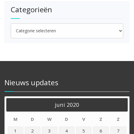
Categorieën
Categorieën
Nieuws updates
juni 2020
M
D
W
D
V
Z
Z
1
2
3
4
5
6
7